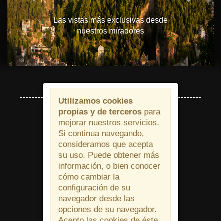
Las vistas más exclusivas desde
nuestros miradores
---------- BIENVENIDO A NUESTRA WEB----------
Utilizamos cookies
propias y de terceros
para
mejorar nuestros servicios.
HORARIO
Si continua navegando,
consideramos que acepta
su uso. Puede obtener más
MARTES A DOMINGO:
información, o bien conocer
cómo cambiar la
conﬁguración de su
19:30 h. - 23:00 h.
navegador desde las
opciones de su navegador.
Acepto las cookies de éste